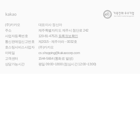
(주)카카오
대표이사 정신아
주소
제주특별자치도 제주시 첨단로 242
사업자등록번호
120-81-47521
등록정보확인
통신판매업신고번호
제2015 - 제주아라 - 0032호
호스팅서비스사업자
(주)카카오
이메일
cs.shopping@kakaocorp.com
고객센터
1544-5664
(통화료 발생)
상담가능시간
평일 09:00~18:00 (점심시간 12:00~13:00)