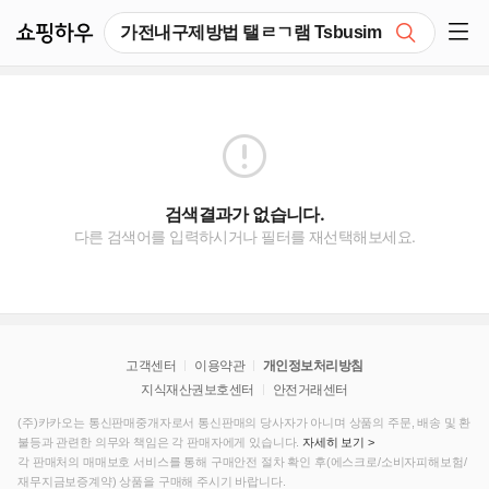
쇼핑하우
검색
쇼핑 사이드 메뉴 펼치기
검색결과가 없습니다.
다른 검색어를 입력하시거나 필터를 재선택해보세요.
고객센터
이용약관
개인정보처리방침
지식재산권보호센터
안전거래센터
(주)카카오는 통신판매중개자로서 통신판매의 당사자가 아니며 상품의 주문, 배송 및 환
불등과 관련한 의무와 책임은 각 판매자에게 있습니다.
자세히 보기 >
각 판매처의 매매보호 서비스를 통해 구매안전 절차 확인 후(에스크로/소비자피해보험/
재무지금보증계약) 상품을 구매해 주시기 바랍니다.