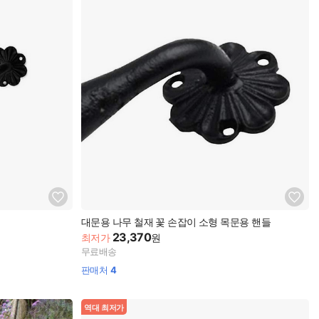
대문용 나무 철재 꽃 손잡이 소형 목문용 핸들
23,370
최저가
원
무료배송
판매처
4
역대 최저가