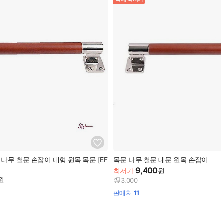
나무 철문 손잡이 대형 원목 목문 [EF
목문 나무 철문 대문 원목 손잡이
9,400
최저가
원
원
3,000
판매처
11