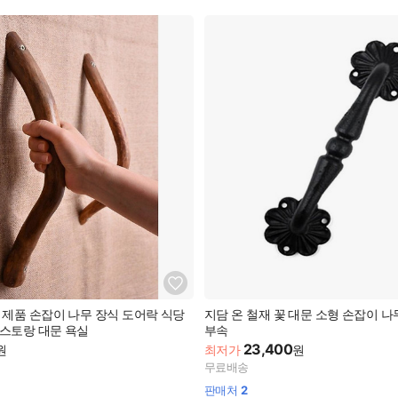
 제품 손잡이 나무 장식 도어락 식당
지담 온 철재 꽃 대문 소형 손잡이 
스토랑 대문 욕실
부속
23,400
원
최저가
원
무료배송
판매처
2