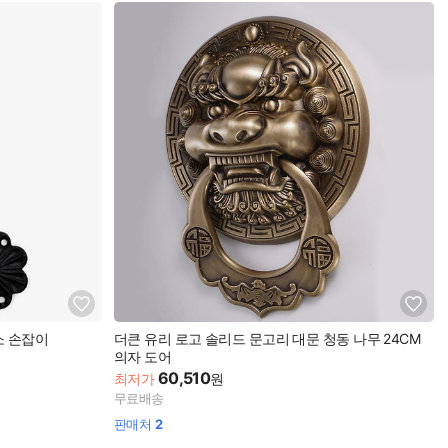
소 손잡이
더큰 유리 로고 솔리드 문고리 대문 청동 나무 24CM
의자 도어
60,510
최저가
원
무료배송
판매처
2