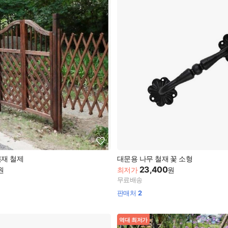
목재 철제
대문용 나무 철재 꽃 소형
23,400
원
최저가
원
무료배송
판매처
2
역대 최저가