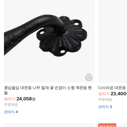
콩심팥심 대문용 나무 철재 꽃 손잡이 소형 목문용 핸
다사라공 대문용 
들
23,400
최저가
24,058
최저가
원
무료배송
무료배송
판매처
3
판매처
4
역대 최저가