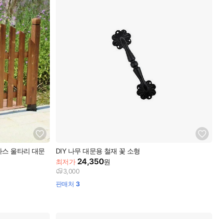
라스 울타리 대문
DIY 나무 대문용 철재 꽃 소형
24,350
최저가
원
3,000
판매처
3