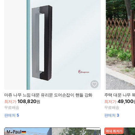
마쥬 나무 느낌 대문 유리문 도어손잡이 핸들 강화
주택 대문 나무 
108,820
49,100
최저가
원
최저가
무료배송
무료배송
판매처
5
판매처
3
역대 최저가