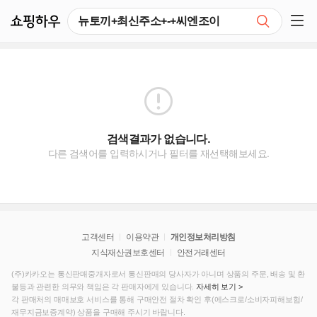
쇼핑하우
검색
쇼핑 사이드 메뉴 펼치기
검색결과가 없습니다.
다른 검색어를 입력하시거나 필터를 재선택해보세요.
고객센터
이용약관
개인정보처리방침
지식재산권보호센터
안전거래센터
(주)카카오는 통신판매중개자로서 통신판매의 당사자가 아니며 상품의 주문, 배송 및 환
불등과 관련한 의무와 책임은 각 판매자에게 있습니다.
자세히 보기 >
각 판매처의 매매보호 서비스를 통해 구매안전 절차 확인 후(에스크로/소비자피해보험/
재무지금보증계약) 상품을 구매해 주시기 바랍니다.