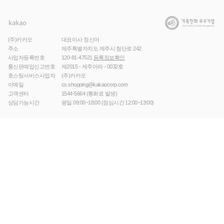
(주)카카오
대표이사 정신아
주소
제주특별자치도 제주시 첨단로 242
사업자등록번호
120-81-47521
등록정보확인
통신판매업신고번호
제2015 - 제주아라 - 0032호
호스팅서비스사업자
(주)카카오
이메일
cs.shopping@kakaocorp.com
고객센터
1544-5664
(통화료 발생)
상담가능시간
평일 09:00~18:00 (점심시간 12:00~13:00)