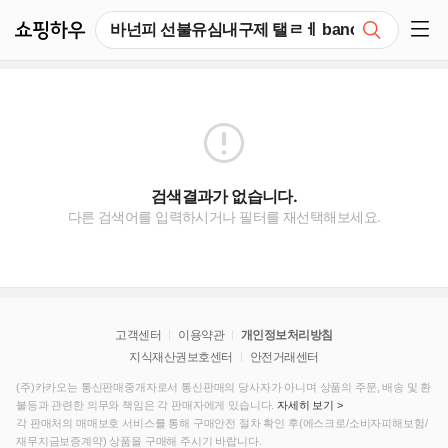
쇼핑하우
검색
쇼핑 사이드 메뉴 펼치기
검색결과가 없습니다.
다른 검색어를 입력하시거나 필터를 재선택해보세요.
고객센터
이용약관
개인정보처리방침
지식재산권보호센터
안전거래센터
(주)카카오는 통신판매중개자로서 통신판매의 당사자가 아니며 상품의 주문, 배송 및 환
불등과 관련한 의무와 책임은 각 판매자에게 있습니다.
자세히 보기 >
각 판매처의 매매보호 서비스를 통해 구매안전 절차 확인 후(에스크로/소비자피해보험/
재무지금보증계약) 상품을 구매해 주시기 바랍니다.