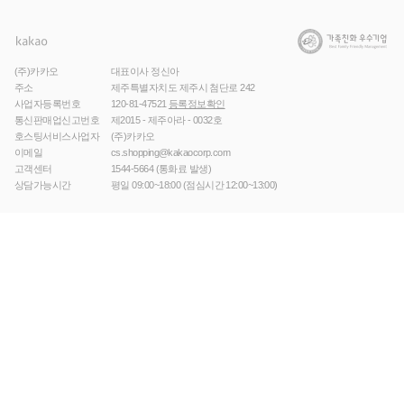
(주)카카오
대표이사 정신아
주소
제주특별자치도 제주시 첨단로 242
사업자등록번호
120-81-47521
등록정보확인
통신판매업신고번호
제2015 - 제주아라 - 0032호
호스팅서비스사업자
(주)카카오
이메일
cs.shopping@kakaocorp.com
고객센터
1544-5664
(통화료 발생)
상담가능시간
평일 09:00~18:00 (점심시간 12:00~13:00)