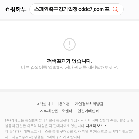
쇼핑하우
검색
쇼핑 사이드 메뉴 펼치기
검색결과가 없습니다.
다른 검색어를 입력하시거나 필터를 재선택해보세요.
고객센터
이용약관
개인정보처리방침
지식재산권보호센터
안전거래센터
(주)카카오는 통신판매중개자로서 통신판매의 당사자가 아니며 상품의 주문, 배송 및 환
불등과 관련한 의무와 책임은 각 판매자에게 있습니다.
자세히 보기 >
각 판매처의 매매보호 서비스를 통해 구매안전 절차 확인 후(에스크로/소비자피해보험/
재무지금보증계약) 상품을 구매해 주시기 바랍니다.