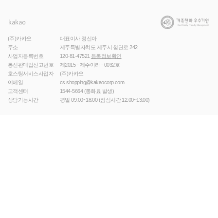
(주)카카오
대표이사 정신아
주소
제주특별자치도 제주시 첨단로 242
사업자등록번호
120-81-47521
등록정보확인
통신판매업신고번호
제2015 - 제주아라 - 0032호
호스팅서비스사업자
(주)카카오
이메일
cs.shopping@kakaocorp.com
고객센터
1544-5664
(통화료 발생)
상담가능시간
평일 09:00~18:00 (점심시간 12:00~13:00)