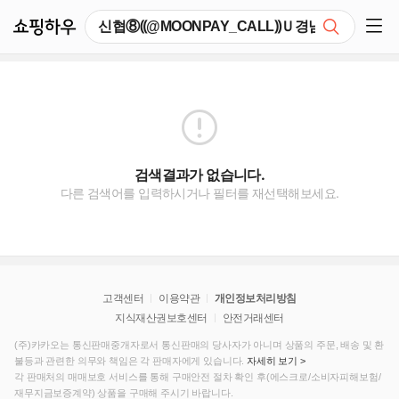
쇼핑하우
검색
쇼핑 사이드 메뉴 펼치기
검색결과가 없습니다.
다른 검색어를 입력하시거나 필터를 재선택해보세요.
고객센터
이용약관
개인정보처리방침
지식재산권보호센터
안전거래센터
(주)카카오는 통신판매중개자로서 통신판매의 당사자가 아니며 상품의 주문, 배송 및 환
불등과 관련한 의무와 책임은 각 판매자에게 있습니다.
자세히 보기 >
각 판매처의 매매보호 서비스를 통해 구매안전 절차 확인 후(에스크로/소비자피해보험/
재무지금보증계약) 상품을 구매해 주시기 바랍니다.