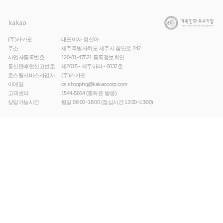
(주)카카오
대표이사 정신아
주소
제주특별자치도 제주시 첨단로 242
사업자등록번호
120-81-47521
등록정보확인
통신판매업신고번호
제2015 - 제주아라 - 0032호
호스팅서비스사업자
(주)카카오
이메일
cs.shopping@kakaocorp.com
고객센터
1544-5664
(통화료 발생)
상담가능시간
평일 09:00~18:00 (점심시간 12:00~13:00)