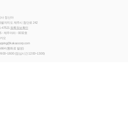
이사 정신아
별자치도 제주시 첨단로 242
1-47521
등록정보확인
5 - 제주아라 - 0032호
카카오
opping@kakaocorp.com
5664
(통화료 발생)
9:00~18:00 (점심시간 12:00~13:00)