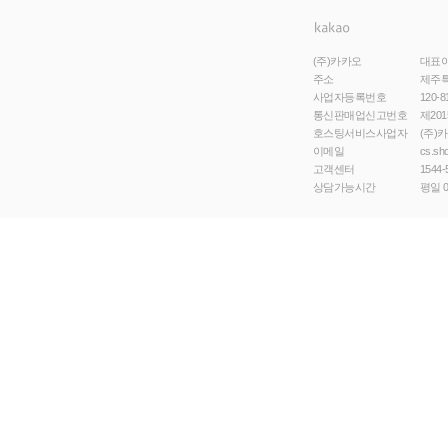
(주)카카오
대표
주소
제주특
사업자등록번호
120-8
통신판매업신고번호
제201
호스팅서비스사업자
(주)
이메일
cs.sh
고객센터
1544-
상담가능시간
평일 0