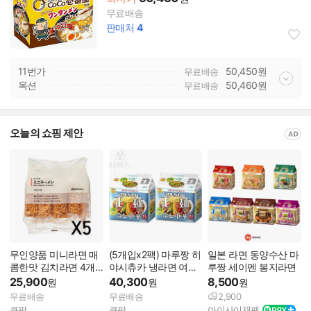
무료배송
판매처
4
11번가
50,450
원
무료배송
옥션
50,460
원
무료배송
오늘의 쇼핑 제안
무인양품 미니라면 매
(5개입x2팩) 마루짱 히
일본 라면 동양수산 마
콤한맛 김치라면 4개
야시츄카 냉라면 여름
루짱 세이멘 봉지라면
입 5팩세트 라면과자
냉면 118g x10 일본직
25,900
40,300
8,500
원
원
원
일본 무지
구 10개
무료배송
무료배송
2,900
쿠팡
쿠팡
아이사이재팬