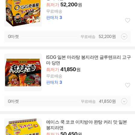
52,200
최저가
원
무료배송
판매처
3
G마켓
52,200
원
무료배송
ISDG 일본 마라탕 봉지라면 글루텐프리 고구
마 당면
41,850
최저가
원
무료배송
판매처
3
G마켓
41,850
원
무료배송
에이스 쿡 코코 이치방야 완탕 커리 맛 일본
봉지라면
50,450
최저가
원