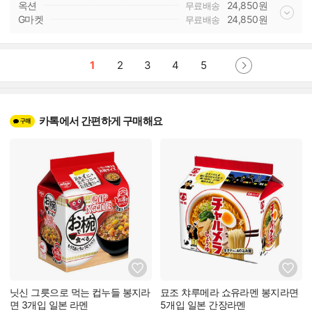
옥션
24,850
원
무료배송
G마켓
24,850
원
무료배송
1
2
3
4
5
카톡에서 간편하게 구매해요
닛신 그릇으로 먹는 컵누들 봉지라
묘조 챠루메라 쇼유라멘 봉지라면
면 3개입 일본 라멘
5개입 일본 간장라멘