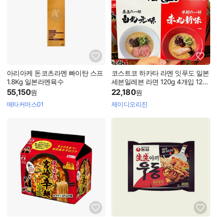
아리아케 돈코츠라멘 빠이탄 스프
코스트코 하카타 라멘 잇푸도 일본
1.8Kg 일본라멘육수
세븐일레븐 라면 120g 4개입 128
g 4개입
55,150
22,180
원
원
메타커머스01
제이디오리진