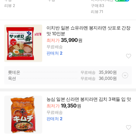
리뷰
2
구매
83
리뷰
71
이치반 일본 쇼유라멘 봉지라면 삿포로 간장
맛 10인분
35,990
최저가
원
무료배송
판매처
2
롯데온
35,990
원
무료배송
옥션
36,000
원
무료배송
농심 일본 신라면 봉지라면 김치 3팩들 입 맛
19,350
최저가
원
무료배송
판매처
2