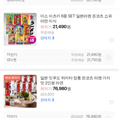
미소 이츠키 6종 SET 일본라멘 돈코츠 쇼유
라면 미식
21,490
최저가
원
무료배송
판매처
3
11번가
21,490
원
무료배송
G마켓
21,750
원
무료배송
일본 잇푸도 하카타 정통 돈코츠 라멘 가지
역대 최저가
맛 2인분 라면
76,980
최저가
원
9,800
판매처
2
11번가
76,980
원
9,800