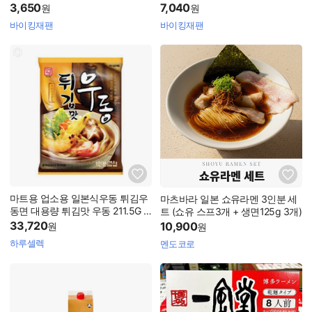
3,650
7,040
원
원
바이킹재팬
바이킹재팬
마트용 업소용 일본식우동 튀김우
마츠바라 일본 쇼유라멘 3인분 세
동면 대용량 튀김맛 우동 211.5G X
트 (쇼유 스프3개 + 생면125g 3개)
10개
33,720
10,900
원
원
하루셀렉
멘도코로