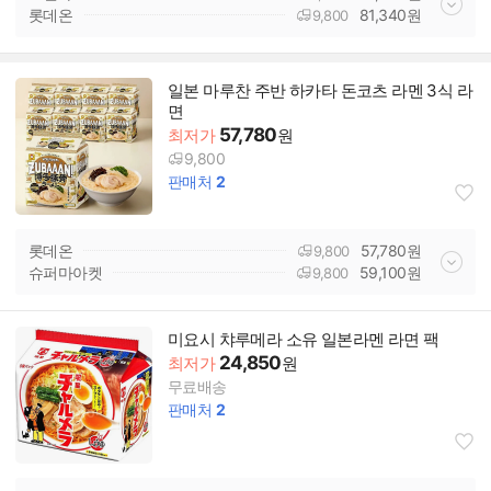
롯데온
81,340
원
9,800
일본 마루찬 주반 하카타 돈코츠 라멘 3식 라
면
57,780
최저가
원
9,800
판매처
2
롯데온
57,780
원
9,800
슈퍼마아켓
59,100
원
9,800
미요시 챠루메라 소유 일본라멘 라면 팩
24,850
최저가
원
무료배송
판매처
2