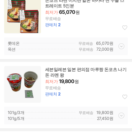
돈코츠 라멘 이치란 일본 하카타 면 누들 스
트레이트 5인분
65,070
최저가
원
무료배송
판매처
2
롯데온
65,070
원
무료배송
옥션
72,000
원
무료배송
세븐일레븐 일본 편의점 마루짱 돈코츠 나기
돈 라멘 왕
19,800
최저가
원
무료배송
판매처
2
101g/3개
19,800
원
무료배송
101g/5개
27,450
원