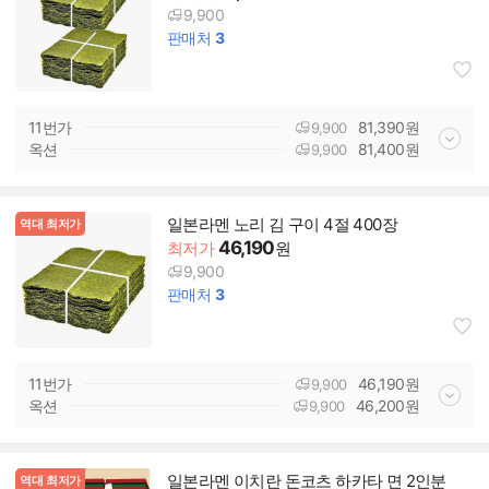
9,900
판매처
3
11번가
81,390
원
9,900
옥션
81,400
원
9,900
일본라멘 노리 김 구이 4절 400장
역대 최저가
46,190
최저가
원
9,900
판매처
3
11번가
46,190
원
9,900
옥션
46,200
원
9,900
일본라멘 이치란 돈코츠 하카타 면 2인분
역대 최저가