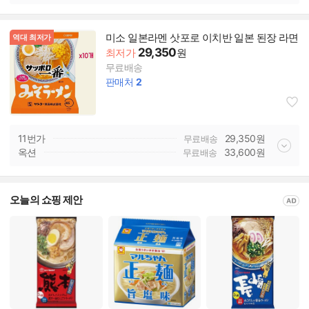
미소 일본라멘 삿포로 이치반 일본 된장 라면
역대 최저가
29,350
최저가
원
무료배송
판매처
2
11번가
29,350
원
무료배송
옥션
33,600
원
무료배송
오늘의 쇼핑 제안