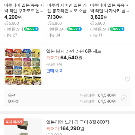
마루타이 일본 큐슈 지
마루짱 세이멘 일본 라
마루타이 일본 큐슈 지
역 라멘 쿠마모토 돈코
멘 봉지라면 시오 소금
역 라멘 나가사키 날치
츠
육수 간장
4,200
7,130
3,820
원
원
원
5,800
5,800
5,800
라멘몬스터
라멘몬스터
라멘몬스터
리뷰
27
리뷰
34
리뷰
11
일본 봉지 라멘 라면 6종 세트
64,540
최저가
원
무료배송
판매처
2
옥션
64,540
원
무료배송
G마켓
64,540
원
무료배송
일본라멘 노리 김 구이 8절 800장
역대 최저가
164,290
최저가
원
9,900