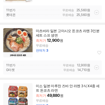
11번가
25,560
원
무료배송
롯데온
25,560
원
무료배송
마츠바라 일본 고마시오 돈코츠 라멘 3인분
세트 스프 생면
12,900
최저가
원
무료배송
판매처
3
11번가
12,900
원
무료배송
G마켓
14,710
원
무료배송
미소 일본 마루찬 즈바 안 라멘 3식 X4종 세
트 돈코츠 라면
49,880
최저가
원
무료배송