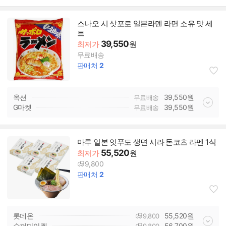
스나오 시 삿포로 일본라멘 라면 소유 맛 세
트
39,550
최저가
원
무료배송
판매처
2
옥션
39,550
원
무료배송
G마켓
39,550
원
무료배송
마루 일본 잇푸도 생면 시라 돈코츠 라멘 1식
55,520
최저가
원
9,800
판매처
2
롯데온
55,520
원
9,800
슈퍼마아켓
56,700
원
9,800