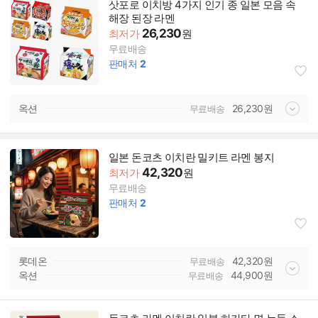
삿포로 이치방 4가지 인기 종 일본 모음 속
해장 된장 라멘
26,230
최저가
원
무료배송
판매처
2
옥션
26,230
원
무료배송
일본 돈코츠 이치란 밀키트 라멘 봉지
42,320
최저가
원
무료배송
판매처
2
롯데온
42,320
원
무료배송
옥션
44,900
원
무료배송