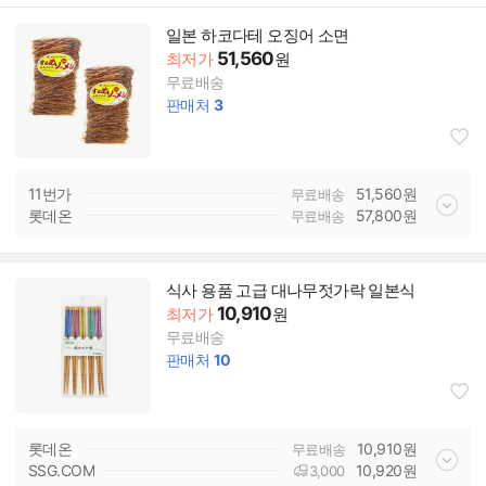
일본 하코다테 오징어 소면
51,560
최저가
원
무료배송
판매처
3
11번가
51,560
원
무료배송
롯데온
57,800
원
무료배송
식사 용품 고급 대나무젓가락 일본식
10,910
최저가
원
무료배송
판매처
10
롯데온
10,910
원
무료배송
SSG.COM
10,920
원
3,000