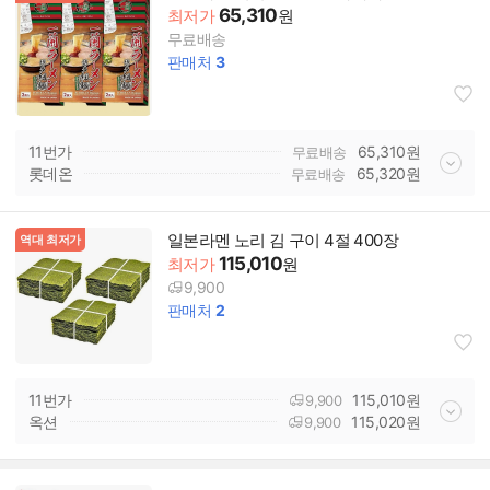
65,310
최저가
원
무료배송
판매처
3
11번가
65,310
원
무료배송
롯데온
65,320
원
무료배송
일본라멘 노리 김 구이 4절 400장
역대 최저가
115,010
최저가
원
9,900
판매처
2
11번가
115,010
원
9,900
옥션
115,020
원
9,900