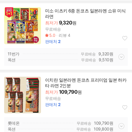
미소 이츠키 6종 돈코츠 일본라멘 쇼유 미식
라면
9,320
최저가
원
무료배송
5.0
리뷰
4
판매처
2
11번가
9,320
원
무료배송
옥션
9,510
원
무료배송
이치란 일본라멘 돈코츠 프리미엄 일본 하카
타 라면 2인분
109,790
최저가
원
무료배송
판매처
2
롯데온
109,790
원
무료배송
옥션
109,800
원
무료배송