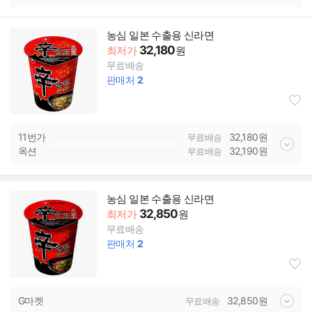
농심 일본 수출용 신라면
32,180
최저가
원
무료배송
판매처
2
11번가
32,180
원
무료배송
옥션
32,190
원
무료배송
농심 일본 수출용 신라면
32,850
최저가
원
무료배송
판매처
2
G마켓
32,850
원
무료배송