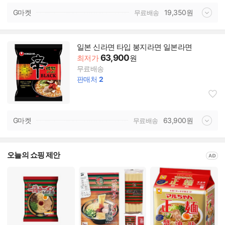
G마켓
19,350
원
무료배송
일본 신라면 타입 봉지라면 일본라면
63,900
최저가
원
무료배송
판매처
2
G마켓
63,900
원
무료배송
오늘의 쇼핑 제안