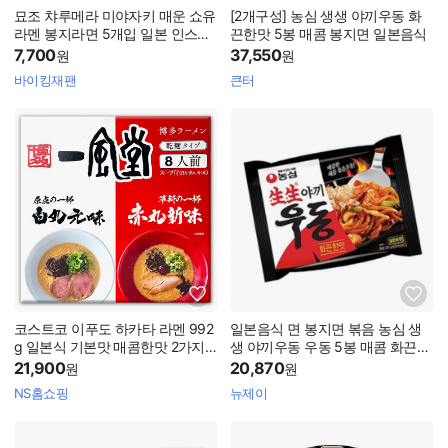
묘조 챠루메라 미야자키 매운 쇼유
[2개구성] 농심 생생 야끼우동 화
라멘 봉지라면 5개입 일본 인스턴
끈한맛 5봉 매콤 봉지면 일본음식
트라면
7,700
37,550
원
원
바이킹재팬
큰터
코스트코 이푸도 하카타 라멘 992
일본음식 면 봉지면 볶음 농심 생
g 일본식 기본맛 매콤한맛 2가지 8
생 야끼우동 우동 5봉 매콤 화끈한
인분
맛 CW761FB4
21,900
20,870
원
원
NS홈쇼핑
뉴제이