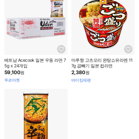
베트남 Acecook 일본 우동 라면 7
마루짱 고츠모리 완탕쇼유라멘 11
5g x 24개입
7g 곱빼기 일본 컵라면
59,100
2,380
원
원
뚜르마켓
바이킹재팬