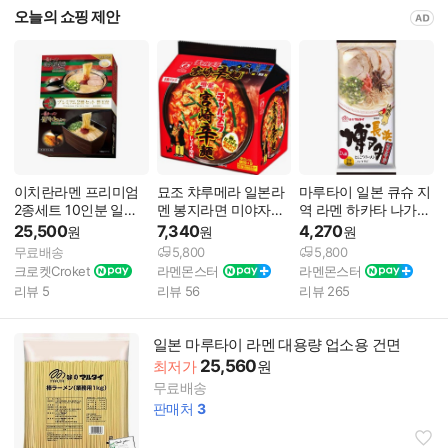
오늘의 쇼핑 제안
이치란라멘 프리미엄
묘조 챠루메라 일본라
마루타이 일본 큐슈 지
2종세트 10인분 일본
멘 봉지라면 미야자키
역 라멘 하카타 나가하
라면
매운 라멘
마 돈코츠
25,500
7,340
4,270
원
원
원
무료배송
5,800
5,800
크로켓Croket
라멘몬스터
라멘몬스터
리뷰
5
리뷰
56
리뷰
265
일본 마루타이 라멘 대용량 업소용 건면
25,560
최저가
원
무료배송
판매처
3