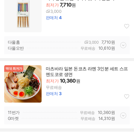
7,710
최저가
원
3,000
판매처
4
다올홈
7,710
원
3,000
다올오반
10,610
원
무료배송
마츠바라 일본 돈코츠 라멘 3인분 세트 스프
역대 최저가
멘도코로 생면
10,360
최저가
원
무료배송
판매처
3
11번가
10,360
원
무료배송
G마켓
14,310
원
무료배송