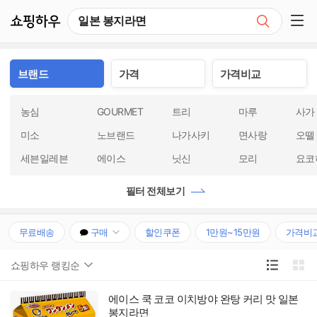
쇼핑하우
검색
쇼핑 사이드 메뉴 펼치기
브랜드
가격
가격비교
농심
GOURMET
트리
마루
사가
미소
노브랜드
나가사키
면사랑
오뗄
세븐일레븐
에이스
닛신
모리
요코
필터 전체보기
무료배송
구매
할인쿠폰
1만원~15만원
가격비
쇼핑하우 랭킹순
에이스 쿡 코코 이치방야 완탕 커리 맛 일본
봉지라면