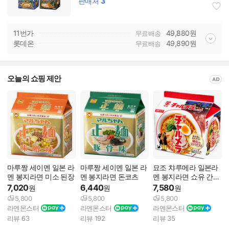
판매처
3
11번가
49,880
원
무료배송
롯데온
49,890
원
무료배송
오늘의 쇼핑 제안
마루짱 세이멘 일본 라
마루짱 세이멘 일본 라
묘조 챠루메라 일본라
멘 봉지라면 미소 된장
멘 봉지라면 돈코츠
멘 봉지라면 쇼유 간장
맛
7,020
6,440
7,580
원
원
원
5,800
5,800
5,800
라멘몬스터
라멘몬스터
라멘몬스터
리뷰
63
리뷰
192
리뷰
35