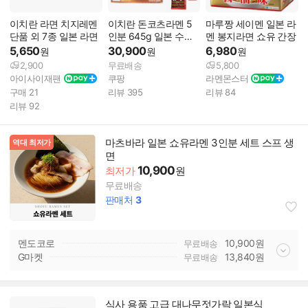
이치란 라면 치지레멘
이치란 돈코츠라멘 5
마루짱 세이멘 일본 라
단품 외 7종 일본 라면
인분 645g 일본 수입
멘 봉지라면 쇼유 간장
봉지 라면 면류 진하고
5,650
30,900
6,980
원
원
원
깊은 맛 쫄깃한 풍미
2,900
무료배송
5,800
아이사이재팬
쿠팡
라멘몬스터
구매
21
리뷰
395
리뷰
84
리뷰
92
마츠바라 일본 쇼유라멘 3인분 세트 스프 생
역대 최저가
면
10,900
최저가
원
무료배송
판매처
3
멘도코로
10,900
원
무료배송
G마켓
13,840
원
무료배송
식사 용품 고급 대나무젓가락 일본식