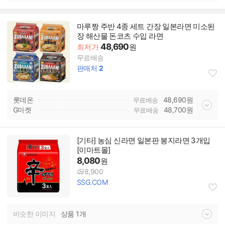
마루짱 주반 4종 세트 간장 일본라면 미소된
장 해산물 돈코츠 수입 라면
48,690
최저가
원
무료배송
판매처
2
롯데온
48,690
원
무료배송
G마켓
48,700
원
무료배송
[기타] 농심 신라면 일본판 봉지라면 3개입
[이마트몰]
8,080
원
8,900
SSG.COM
비슷한 이미지
상품 1개