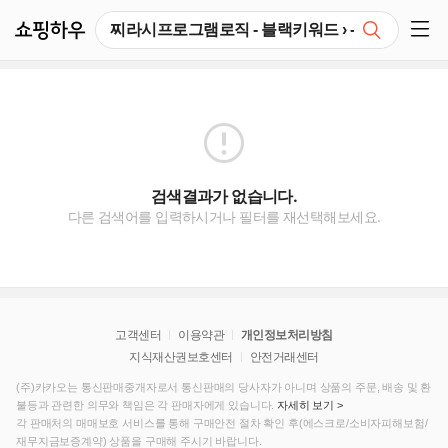
쇼핑하우
검색
쇼핑 사이드 메뉴 펼치기
검색결과가 없습니다.
다른 검색어를 입력하시거나 필터를 재선택해보세요.
고객센터
이용약관
개인정보처리방침
지식재산권보호센터
안전거래센터
(주)카카오는 통신판매중개자로서 통신판매의 당사자가 아니며 상품의 주문, 배송 및 환
불등과 관련한 의무와 책임은 각 판매자에게 있습니다.
자세히 보기 >
각 판매처의 매매보호 서비스를 통해 구매안전 절차 확인 후(에스크로/소비자피해보험/
재무지금보증계약) 상품을 구매해 주시기 바랍니다.