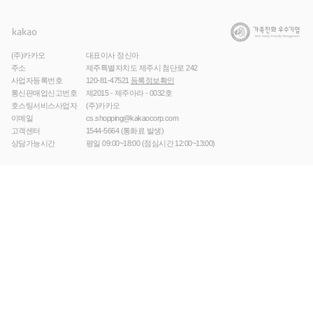
(주)카카오
대표이사 정신아
주소
제주특별자치도 제주시 첨단로 242
사업자등록번호
120-81-47521
등록정보확인
통신판매업신고번호
제2015 - 제주아라 - 0032호
호스팅서비스사업자
(주)카카오
이메일
cs.shopping@kakaocorp.com
고객센터
1544-5664
(통화료 발생)
상담가능시간
평일 09:00~18:00 (점심시간 12:00~13:00)