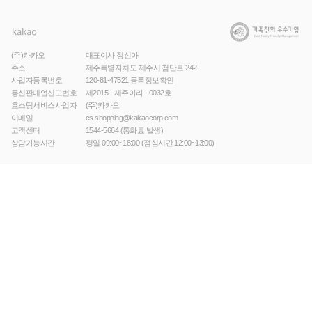
(주)카카오
대표이사 정신아
주소
제주특별자치도 제주시 첨단로 242
사업자등록번호
120-81-47521
등록정보확인
통신판매업신고번호
제2015 - 제주아라 - 0032호
호스팅서비스사업자
(주)카카오
이메일
cs.shopping@kakaocorp.com
고객센터
1544-5664
(통화료 발생)
상담가능시간
평일 09:00~18:00 (점심시간 12:00~13:00)