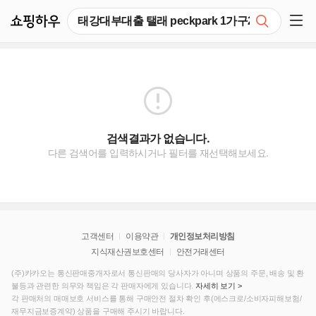
쇼핑하우
검색
쇼핑 사이드 메뉴 펼치기
검색결과가 없습니다.
다른 검색어를 입력하시거나 필터를 재선택해보세요.
고객센터
이용약관
개인정보처리방침
지식재산권보호센터
안전거래센터
(주)카카오는 통신판매중개자로서 통신판매의 당사자가 아니며 상품의 주문, 배송 및 환
불등과 관련한 의무와 책임은 각 판매자에게 있습니다.
자세히 보기 >
각 판매처의 매매보호 서비스를 통해 구매안전 절차 확인 후(에스크로/소비자피해보험/
재무지금보증계약) 상품을 구매해 주시기 바랍니다.