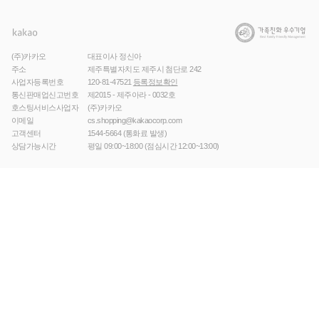
(주)카카오
대표이사 정신아
주소
제주특별자치도 제주시 첨단로 242
사업자등록번호
120-81-47521
등록정보확인
통신판매업신고번호
제2015 - 제주아라 - 0032호
호스팅서비스사업자
(주)카카오
이메일
cs.shopping@kakaocorp.com
고객센터
1544-5664
(통화료 발생)
상담가능시간
평일 09:00~18:00 (점심시간 12:00~13:00)