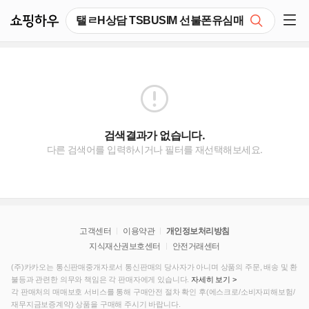
쇼핑하우
검색
쇼핑 사이드 메뉴 펼치기
검색결과가 없습니다.
다른 검색어를 입력하시거나 필터를 재선택해보세요.
고객센터
이용약관
개인정보처리방침
지식재산권보호센터
안전거래센터
(주)카카오는 통신판매중개자로서 통신판매의 당사자가 아니며 상품의 주문, 배송 및 환
불등과 관련한 의무와 책임은 각 판매자에게 있습니다.
자세히 보기 >
각 판매처의 매매보호 서비스를 통해 구매안전 절차 확인 후(에스크로/소비자피해보험/
재무지금보증계약) 상품을 구매해 주시기 바랍니다.