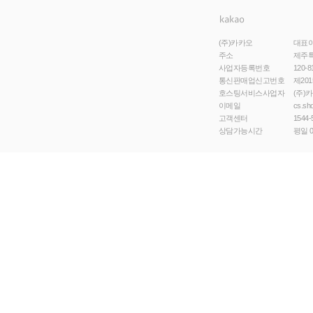
(주)카카오
대표
주소
제주특
사업자등록번호
120-8
통신판매업신고번호
제201
호스팅서비스사업자
(주)
이메일
cs.sh
고객센터
1544-
상담가능시간
평일 0