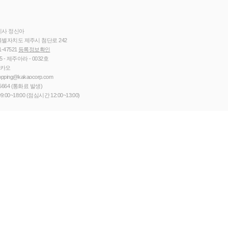
이사 정신아
별자치도 제주시 첨단로 242
1-47521
등록정보확인
5 - 제주아라 - 0032호
카카오
opping@kakaocorp.com
5664
(통화료 발생)
9:00~18:00 (점심시간 12:00~13:00)