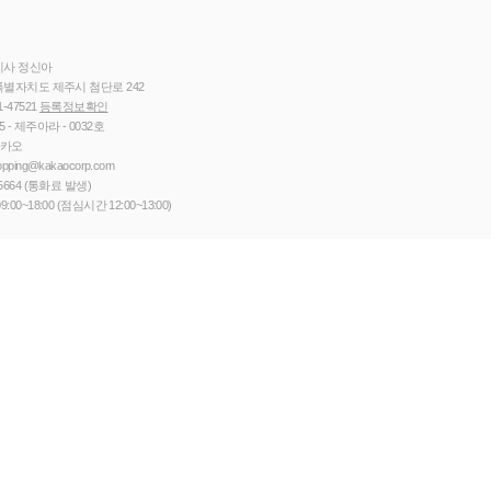
이사 정신아
별자치도 제주시 첨단로 242
1-47521
등록정보확인
5 - 제주아라 - 0032호
카카오
opping@kakaocorp.com
5664
(통화료 발생)
9:00~18:00 (점심시간 12:00~13:00)