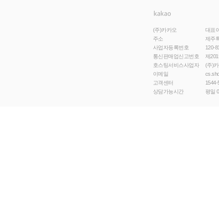
(주)카카오
대표
주소
제주특
사업자등록번호
120-8
통신판매업신고번호
제201
호스팅서비스사업자
(주)
이메일
cs.sh
고객센터
1544-
상담가능시간
평일 0