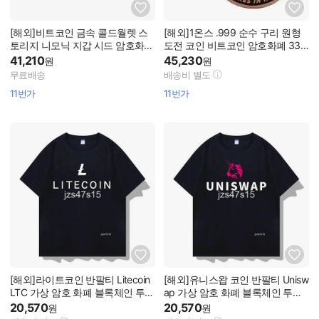
[해외]비트코인 금속 콜드월렛 스
[해외]1온스 .999 순수 구리 원형
토리지 니모닉 지갑 시드 암호화폐
도전 코인 비트코인 암호화폐 337
스틸 단어 조합형
1255
41,210
45,230
원
원
무료배송
배송비 별도
11번가
11번가
[해외]라이트코인 반팔티 Litecoin
[해외]유니스왑 코인 반팔티 Unisw
LTC 가상 암호 화폐 블록체인 투자
ap 가상 암호 화폐 블록체인 투자
자 굿즈 티셔츠
자 굿즈 티셔츠
20,570
20,570
원
원