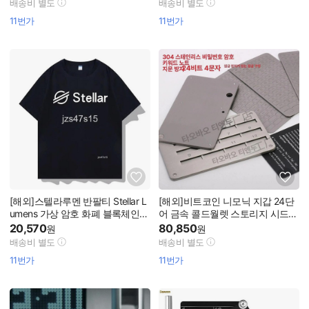
배송비 별도
배송비 별도
11번가
11번가
[해외]스텔라루멘 반팔티 Stellar L
[해외]비트코인 니모닉 지갑 24단
umens 가상 암호 화폐 블록체인
어 금속 콜드월렛 스토리지 시드
코인 투자자 티셔츠
암호화폐 스틸 단어 조합형
20,570
80,850
원
원
배송비 별도
배송비 별도
11번가
11번가