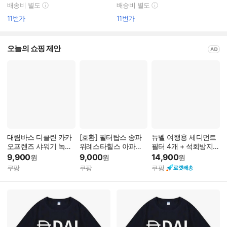
배송비 별도
배송비 별도
11번가
11번가
오늘의 쇼핑 제안
대림바스 디클린 카카
[호환] 필터탑스 송파
듀벨 여행용 세디먼트
오프렌즈 샤워기 녹물
위례스타힐스 아파트
필터 4개 + 석회방지
제거 호환필터 10개,
기본구성 환기시스템
헤드필터, 1세트, 무향
9,900
9,000
14,900
원
원
원
10개, 단일색상
프리미엄 전열교환기
쿠팡
쿠팡
쿠팡
필터 H13등급 초미세
먼지 제거 공동구매, 1
개