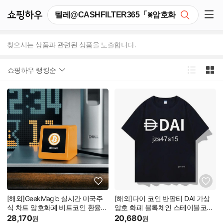
쇼핑하우
검색
쇼핑 사이드 메뉴 펼치기
찾으시는 상품과 관련된 상품을 노출합니다.
쇼핑하우 랭킹순
[해외]GeekMagic 실시간 미국주
[해외]다이 코인 반팔티 DAI 가상
식 차트 암호화폐 비트코인 환율
암호 화폐 블록체인 스테이블코인
장식
투자자 굿즈 티셔츠
28,170
20,680
원
원