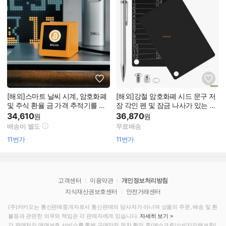
[해외]스마트 날씨 시계, 암호화폐
[해외]강철 암호화폐 시드 문구 저
및 주식 환율 금 가격 추적기를 갖
장 각인 펜 및 잠금 나사가 있는 2P
춘 비트코인 표시 기호
cs 지갑 하드웨어와 호
34,610
36,870
원
원
배송비 별도
무료배송
11번가
11번가
고객센터
이용약관
개인정보처리방침
지식재산권보호센터
안전거래센터
(주)카카오는 통신판매중개자로서 통신판매의 당사자가 아니며 상품의 주문, 배송 및 환
불등과 관련한 의무와 책임은 각 판매자에게 있습니다.
자세히 보기 >
각 판매처의 매매보호 서비스를 통해 구매안전 절차 확인 후(에스크로/소비자피해보험/