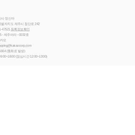
이사 정신아
별자치도 제주시 첨단로 242
1-47521
등록정보확인
5 - 제주아라 - 0032호
카카오
opping@kakaocorp.com
5664
(통화료 발생)
9:00~18:00 (점심시간 12:00~13:00)