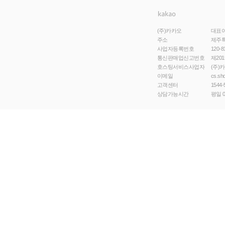
(주)카카오
대표
주소
제주특
사업자등록번호
120-8
통신판매업신고번호
제201
호스팅서비스사업자
(주)
이메일
cs.sh
고객센터
1544-
상담가능시간
평일 0