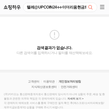
쇼핑하우
검색
쇼핑 사이드 메뉴 펼치기
검색결과가 없습니다.
다른 검색어를 입력하시거나 필터를 재선택해보세요.
고객센터
이용약관
개인정보처리방침
지식재산권보호센터
안전거래센터
(주)카카오는 통신판매중개자로서 통신판매의 당사자가 아니며 상품의 주문, 배송 및 환
불등과 관련한 의무와 책임은 각 판매자에게 있습니다.
자세히 보기 >
각 판매처의 매매보호 서비스를 통해 구매안전 절차 확인 후(에스크로/소비자피해보험/
재무지금보증계약) 상품을 구매해 주시기 바랍니다.