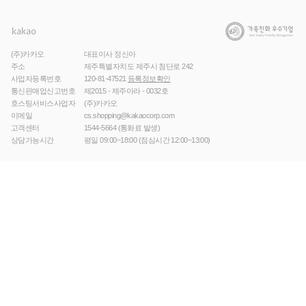
(주)카카오
대표이사 정신아
주소
제주특별자치도 제주시 첨단로 242
사업자등록번호
120-81-47521
등록정보확인
통신판매업신고번호
제2015 - 제주아라 - 0032호
호스팅서비스사업자
(주)카카오
이메일
cs.shopping@kakaocorp.com
고객센터
1544-5664
(통화료 발생)
상담가능시간
평일 09:00~18:00 (점심시간 12:00~13:00)