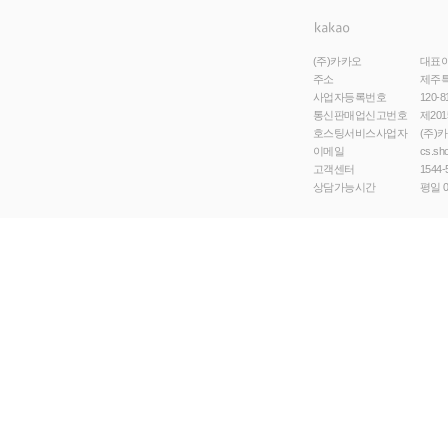
(주)카카오
대표
주소
제주특
사업자등록번호
120-8
통신판매업신고번호
제201
호스팅서비스사업자
(주)
이메일
cs.sh
고객센터
1544-
상담가능시간
평일 0