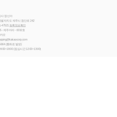
이사 정신아
별자치도 제주시 첨단로 242
1-47521
등록정보확인
5 - 제주아라 - 0032호
카카오
opping@kakaocorp.com
5664
(통화료 발생)
9:00~18:00 (점심시간 12:00~13:00)