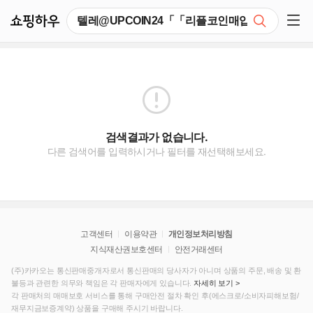
쇼핑하우
검색
쇼핑 사이드 메뉴 펼치기
검색결과가 없습니다.
다른 검색어를 입력하시거나 필터를 재선택해보세요.
고객센터
이용약관
개인정보처리방침
지식재산권보호센터
안전거래센터
(주)카카오는 통신판매중개자로서 통신판매의 당사자가 아니며 상품의 주문, 배송 및 환
불등과 관련한 의무와 책임은 각 판매자에게 있습니다.
자세히 보기 >
각 판매처의 매매보호 서비스를 통해 구매안전 절차 확인 후(에스크로/소비자피해보험/
재무지금보증계약) 상품을 구매해 주시기 바랍니다.