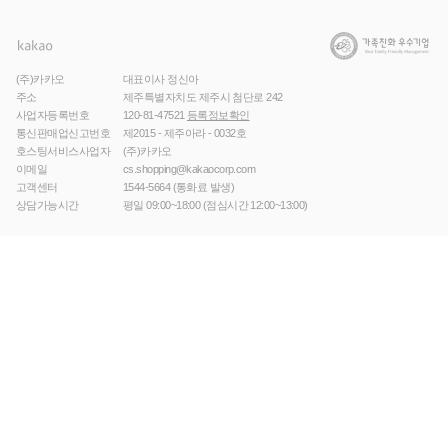
(주)카카오
대표이사 정신아
주소
제주특별자치도 제주시 첨단로 242
사업자등록번호
120-81-47521
등록정보확인
통신판매업신고번호
제2015 - 제주아라 - 0032호
호스팅서비스사업자
(주)카카오
이메일
cs.shopping@kakaocorp.com
고객센터
1544-5664
(통화료 발생)
상담가능시간
평일 09:00~18:00 (점심시간 12:00~13:00)