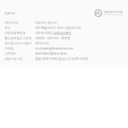
(주)카카오
대표이사 정신아
주소
제주특별자치도 제주시 첨단로 242
사업자등록번호
120-81-47521
등록정보확인
통신판매업신고번호
제2015 - 제주아라 - 0032호
호스팅서비스사업자
(주)카카오
이메일
cs.shopping@kakaocorp.com
고객센터
1544-5664
(통화료 발생)
상담가능시간
평일 09:00~18:00 (점심시간 12:00~13:00)