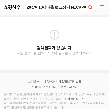
쇼핑하우
검색
쇼핑 사이드 메뉴 펼치기
검색결과가 없습니다.
다른 검색어를 입력하시거나 필터를 재선택해보세요.
고객센터
이용약관
개인정보처리방침
지식재산권보호센터
안전거래센터
(주)카카오는 통신판매중개자로서 통신판매의 당사자가 아니며 상품의 주문, 배송 및 환
불등과 관련한 의무와 책임은 각 판매자에게 있습니다.
자세히 보기 >
각 판매처의 매매보호 서비스를 통해 구매안전 절차 확인 후(에스크로/소비자피해보험/
재무지금보증계약) 상품을 구매해 주시기 바랍니다.