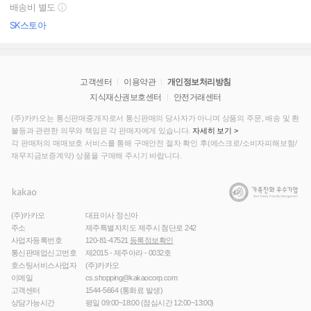
배송비 별도
SK스토아
고객센터
이용약관
개인정보처리방침
지식재산권보호센터
안전거래센터
(주)카카오는 통신판매중개자로서 통신판매의 당사자가 아니며 상품의 주문, 배송 및 환
불등과 관련한 의무와 책임은 각 판매자에게 있습니다.
자세히 보기 >
각 판매처의 매매보호 서비스를 통해 구매안전 절차 확인 후(에스크로/소비자피해보험/
재무지금보증계약) 상품을 구매해 주시기 바랍니다.
(주)카카오
대표이사 정신아
주소
제주특별자치도 제주시 첨단로 242
사업자등록번호
120-81-47521
등록정보확인
통신판매업신고번호
제2015 - 제주아라 - 0032호
호스팅서비스사업자
(주)카카오
이메일
cs.shopping@kakaocorp.com
고객센터
1544-5664
(통화료 발생)
상담가능시간
평일 09:00~18:00 (점심시간 12:00~13:00)