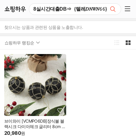
쇼핑하우
검색
쇼핑 사이드 메뉴 펼치기
찾으시는 상품과 관련된 상품을 노출합니다.
쇼핑하우 랭킹순
브이와이 [VCMPO6DB]장식볼 블
랙시크 다이아체크 글리터 8cm 3
p
20,980
원