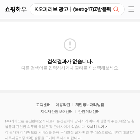
쇼핑하우
검색
쇼핑 사이드 메뉴 펼치기
검색결과가 없습니다.
다른 검색어를 입력하시거나 필터를 재선택해보세요.
고객센터
이용약관
개인정보처리방침
지식재산권보호센터
안전거래센터
(주)카카오는 통신판매중개자로서 통신판매의 당사자가 아니며 상품의 주문, 배송 및 환
불등과 관련한 의무와 책임은 각 판매자에게 있습니다.
자세히 보기 >
각 판매처의 매매보호 서비스를 통해 구매안전 절차 확인 후(에스크로/소비자피해보험/
재무지금보증계약) 상품을 구매해 주시기 바랍니다.