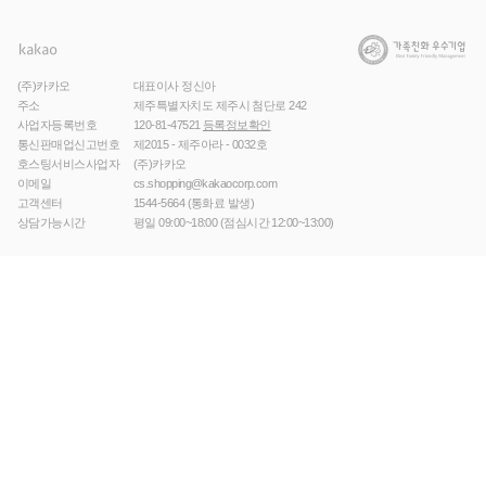
(주)카카오
대표이사 정신아
주소
제주특별자치도 제주시 첨단로 242
사업자등록번호
120-81-47521
등록정보확인
통신판매업신고번호
제2015 - 제주아라 - 0032호
호스팅서비스사업자
(주)카카오
이메일
cs.shopping@kakaocorp.com
고객센터
1544-5664
(통화료 발생)
상담가능시간
평일 09:00~18:00 (점심시간 12:00~13:00)