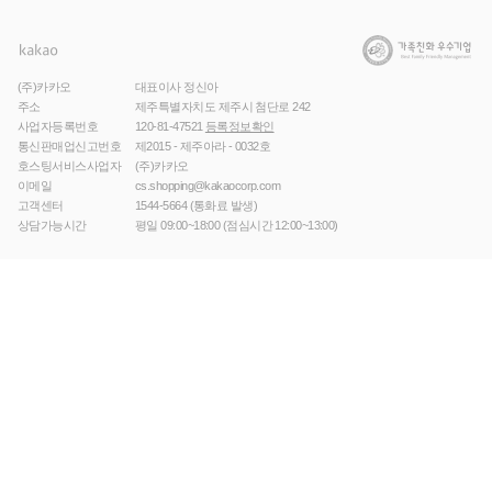
(주)카카오
대표이사 정신아
주소
제주특별자치도 제주시 첨단로 242
사업자등록번호
120-81-47521
등록정보확인
통신판매업신고번호
제2015 - 제주아라 - 0032호
호스팅서비스사업자
(주)카카오
이메일
cs.shopping@kakaocorp.com
고객센터
1544-5664
(통화료 발생)
상담가능시간
평일 09:00~18:00 (점심시간 12:00~13:00)