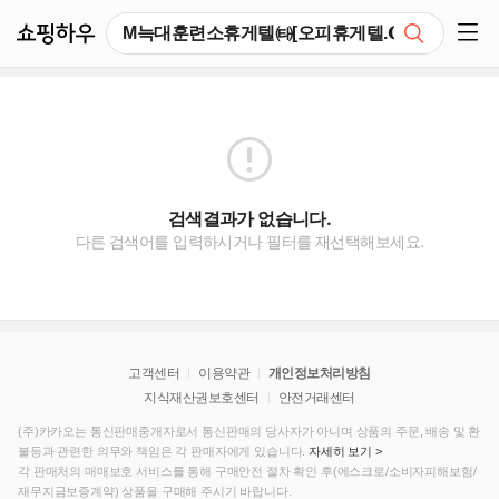
쇼핑하우
검색
쇼핑 사이드 메뉴 펼치기
검색결과가 없습니다.
다른 검색어를 입력하시거나 필터를 재선택해보세요.
고객센터
이용약관
개인정보처리방침
지식재산권보호센터
안전거래센터
(주)카카오는 통신판매중개자로서 통신판매의 당사자가 아니며 상품의 주문, 배송 및 환
불등과 관련한 의무와 책임은 각 판매자에게 있습니다.
자세히 보기 >
각 판매처의 매매보호 서비스를 통해 구매안전 절차 확인 후(에스크로/소비자피해보험/
재무지금보증계약) 상품을 구매해 주시기 바랍니다.