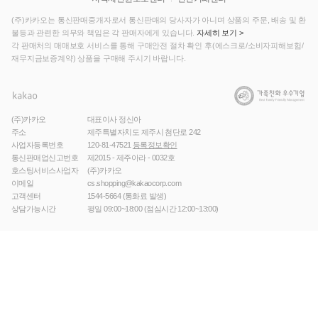
(주)카카오는 통신판매중개자로서 통신판매의 당사자가 아니며 상품의 주문, 배송 및 환
불등과 관련한 의무와 책임은 각 판매자에게 있습니다.
자세히 보기 >
각 판매처의 매매보호 서비스를 통해 구매안전 절차 확인 후(에스크로/소비자피해보험/
재무지금보증계약) 상품을 구매해 주시기 바랍니다.
(주)카카오
대표이사 정신아
주소
제주특별자치도 제주시 첨단로 242
사업자등록번호
120-81-47521
등록정보확인
통신판매업신고번호
제2015 - 제주아라 - 0032호
호스팅서비스사업자
(주)카카오
이메일
cs.shopping@kakaocorp.com
고객센터
1544-5664
(통화료 발생)
상담가능시간
평일 09:00~18:00 (점심시간 12:00~13:00)