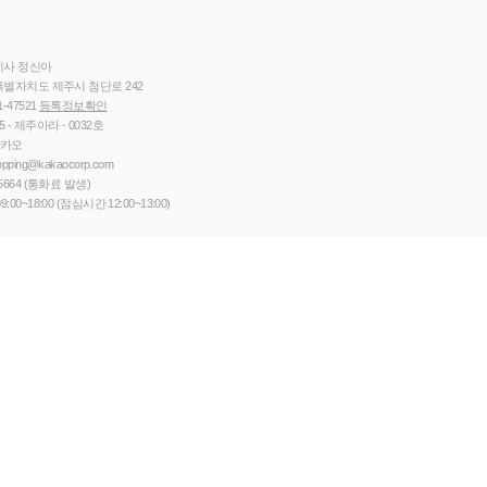
이사 정신아
별자치도 제주시 첨단로 242
1-47521
등록정보확인
5 - 제주아라 - 0032호
카카오
opping@kakaocorp.com
5664
(통화료 발생)
9:00~18:00 (점심시간 12:00~13:00)