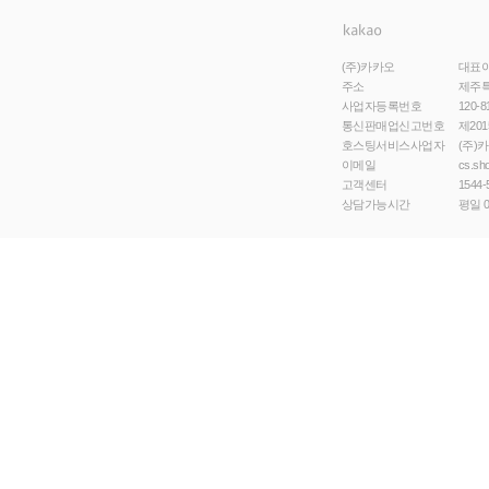
(주)카카오
대표
주소
제주특
사업자등록번호
120-8
통신판매업신고번호
제201
호스팅서비스사업자
(주)
이메일
cs.sh
고객센터
1544-
상담가능시간
평일 0