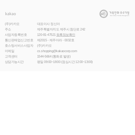
(주)카카오
대표이사 정신아
주소
제주특별자치도 제주시 첨단로 242
사업자등록번호
120-81-47521
등록정보확인
통신판매업신고번호
제2015 - 제주아라 - 0032호
호스팅서비스사업자
(주)카카오
이메일
cs.shopping@kakaocorp.com
고객센터
1544-5664
(통화료 발생)
상담가능시간
평일 09:00~18:00 (점심시간 12:00~13:00)