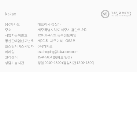
(주)카카오
대표이사 정신아
주소
제주특별자치도 제주시 첨단로 242
사업자등록번호
120-81-47521
등록정보확인
통신판매업신고번호
제2015 - 제주아라 - 0032호
호스팅서비스사업자
(주)카카오
이메일
cs.shopping@kakaocorp.com
고객센터
1544-5664
(통화료 발생)
상담가능시간
평일 09:00~18:00 (점심시간 12:00~13:00)