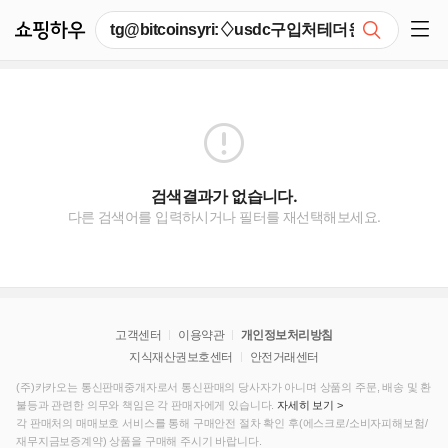
쇼핑하우
검색
쇼핑 사이드 메뉴 펼치기
검색결과가 없습니다.
다른 검색어를 입력하시거나 필터를 재선택해보세요.
고객센터
이용약관
개인정보처리방침
지식재산권보호센터
안전거래센터
(주)카카오는 통신판매중개자로서 통신판매의 당사자가 아니며 상품의 주문, 배송 및 환
불등과 관련한 의무와 책임은 각 판매자에게 있습니다.
자세히 보기 >
각 판매처의 매매보호 서비스를 통해 구매안전 절차 확인 후(에스크로/소비자피해보험/
재무지금보증계약) 상품을 구매해 주시기 바랍니다.