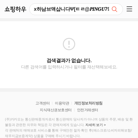
쇼핑하우
검색
쇼핑 사이드 메뉴 펼치기
검색결과가 없습니다.
다른 검색어를 입력하시거나 필터를 재선택해보세요.
고객센터
이용약관
개인정보처리방침
지식재산권보호센터
안전거래센터
(주)카카오는 통신판매중개자로서 통신판매의 당사자가 아니며 상품의 주문, 배송 및 환
불등과 관련한 의무와 책임은 각 판매자에게 있습니다.
자세히 보기 >
각 판매처의 매매보호 서비스를 통해 구매안전 절차 확인 후(에스크로/소비자피해보험/
재무지금보증계약) 상품을 구매해 주시기 바랍니다.